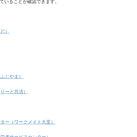
ていることが確認できます。
んど）
スふじやま）
とりーと共済）
ンター（ワークメイト大里）
勤労者サービスセンター）