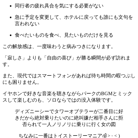
同行者の疲れ具合を気にする必要がない
急に予定を変更して、ホテルに戻っても誰にも文句を
言われない
食べたいものを食べ、見たいものだけを見る
この解放感は、一度味わうと病みつきになります。
「寂しさ」よりも「自由の喜び」が勝る瞬間が必ず訪れま
す。
また、現代ではスマートフォンがあれば待ち時間の暇つぶし
にも困りません。
イヤホンで好きな音楽を聴きながらパークのBGMとミック
スして楽しむのも、ソロならではの没入体験です。
ディズニーシーでタワーオブテラーが二番目に好
きだから絶対乗りたいのに絶叫嫌だ相手さんに拒
否られて一人ノリノリに乗りに行く女の図
ちなみに一番はトイストーリーマニアദ്ദി ˃ ᵕ ˂ )