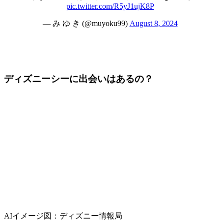
pic.twitter.com/R5yJ1ujK8P
— み ゆ き (@muyoku99)
August 8, 2024
ディズニーシーに出会いはあるの？
AIイメージ図：ディズニー情報局