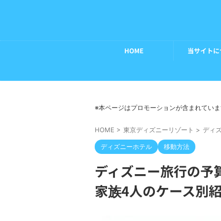
HOME
当サイトに
※本ページはプロモーションが含まれていま
HOME
>
東京ディズニーリゾート
>
ディ
ディズニーホテル
移動方法
ディズニー旅行の予
家族4人のケース別