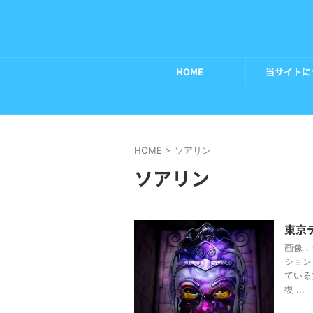
HOME
当サイトに
HOME
>
ソアリン
ソアリン
東京
画像：
ション
ている
復 ...