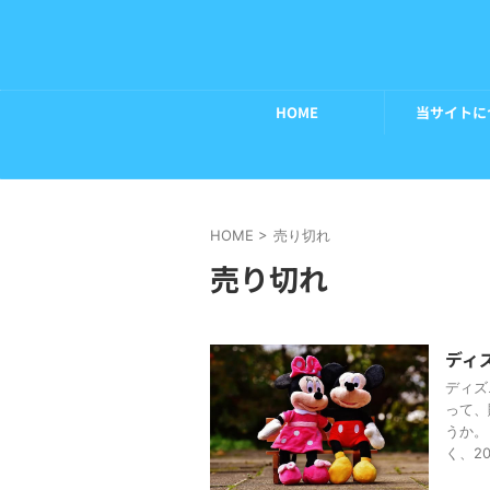
HOME
当サイトに
HOME
>
売り切れ
売り切れ
ディ
ディズ
って、
うか。
く、20 