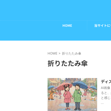
HOME
当サイトに
HOME
>
折りたたみ傘
折りたたみ傘
ディ
AI画
ると、
と感じ
...