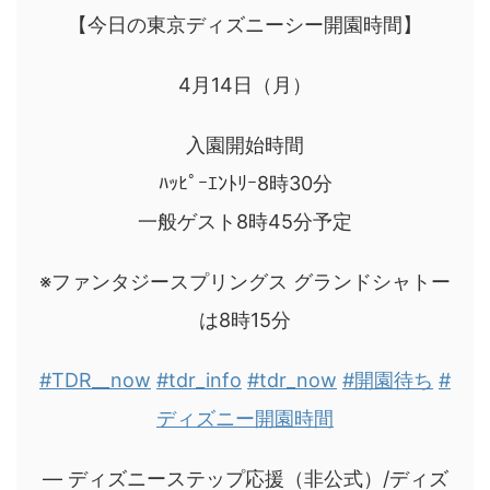
【今日の東京ディズニーシー開園時間】
4月14日（月）
入園開始時間
ﾊｯﾋﾟｰｴﾝﾄﾘｰ8時30分
一般ゲスト8時45分予定
※ファンタジースプリングス グランドシャトー
は8時15分
#TDR__now
#tdr_info
#tdr_now
#開園待ち
#
ディズニー開園時間
— ディズニーステップ応援（非公式）/ディズ