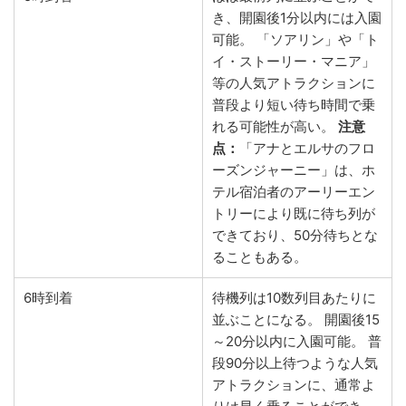
き、開園後1分以内には入園
可能。 「ソアリン」や「ト
イ・ストーリー・マニア」
等の人気アトラクションに
普段より短い待ち時間で乗
れる可能性が高い。
注意
点：
「アナとエルサのフロ
ーズンジャーニー」は、ホ
テル宿泊者のアーリーエン
トリーにより既に待ち列が
できており、50分待ちとな
ることもある。
6時到着
待機列は10数列目あたりに
並ぶことになる。 開園後15
～20分以内に入園可能。 普
段90分以上待つような人気
アトラクションに、通常よ