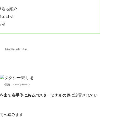
り場も紹介
料金目安
状況
kindleunlimited
所はどこ？
引用：
googlemap
を出て右手側にあるバスターミナルの奥
に設置されてい
向へ進みます。