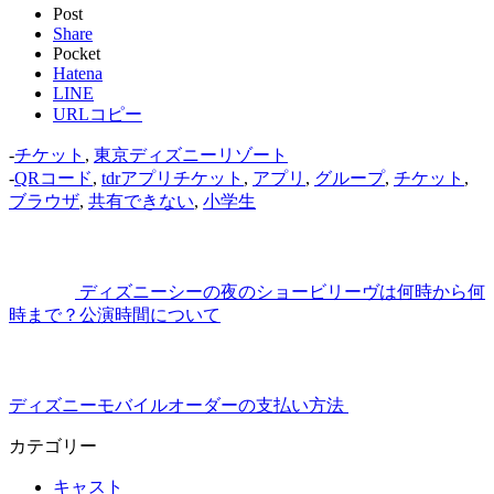
Post
Share
Pocket
Hatena
LINE
URLコピー
-
チケット
,
東京ディズニーリゾート
-
QRコード
,
tdrアプリチケット
,
アプリ
,
グループ
,
チケット
,
ブラウザ
,
共有できない
,
小学生
ディズニーシーの夜のショービリーヴは何時から何
時まで？公演時間について
ディズニーモバイルオーダーの支払い方法
カテゴリー
キャスト